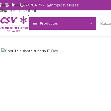
Skip to navigation
659 784 777
info@csvalles.es
Skip to main content
Productos
Inicio
Productos
Accesorios
Aislante
19x108mm Coquilla aislant