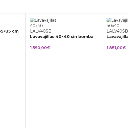
 35×35 cm
Lavavajillas 40×40 sin bomba
Lavavajil
1.590,00
€
1.851,00
€