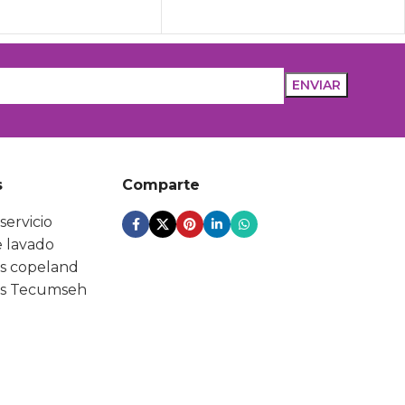
s
Comparte
servicio
 lavado
s copeland
s Tecumseh