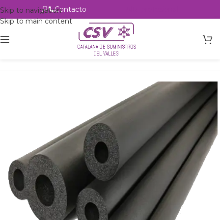
Contacto
Alta profesional
Skip to navigation
Skip to main content
Inicio
Productos
Accesorios
Aislante