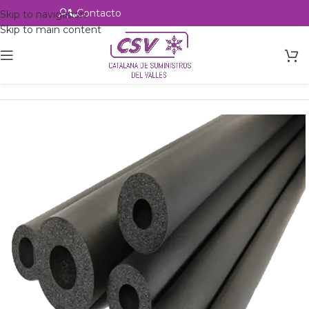
Contacto
Alta profesional
Skip to navigation
Skip to main content
Inicio
Productos
Accesorios
Aislante