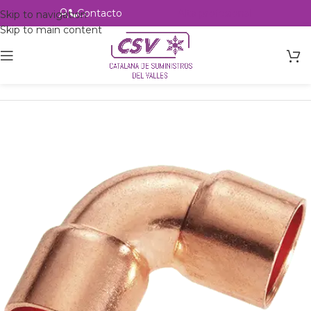
Contacto
Alta profesional
Skip to navigation
Skip to main content
Inicio
Productos
Accesorios
Cobre
Codo 90 H-H