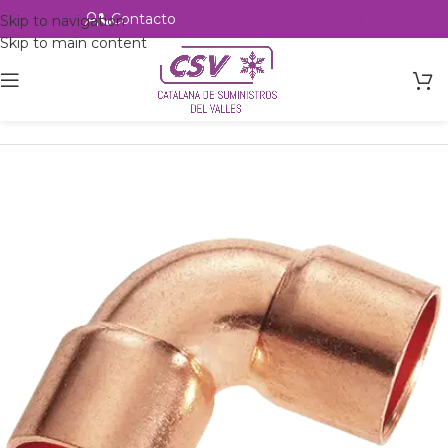
Contacto
Alta profesional
Skip to navigation
Skip to main content
Inicio
Productos
Accesorios
Cobre
Codo 90 H-H