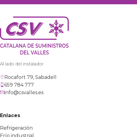
Al lado del instalador
Rocafort 79, Sabadell
659 784 777
info@csvalles.es
Enlaces
Refrigeración
Frío industrial