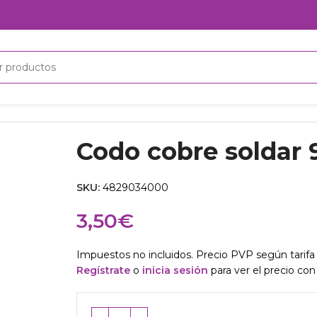
ldar 90º M-H 3/4″
Codo cobre soldar 
SKU:
4829034000
3,50
€
Impuestos no incluidos. Precio PVP según tarifa 
Regístrate
o
inicia sesión
para ver el precio con