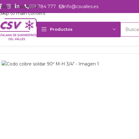
Skip to navigation
659 784 777
info@csvalles.es
Skip to main content
Productos
Inicio
Productos
Accesorios
Cobre
Codo 90 M-H
Codo cobre so