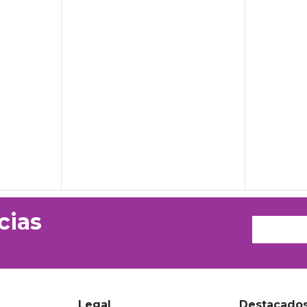
cias
Legal
Destacado