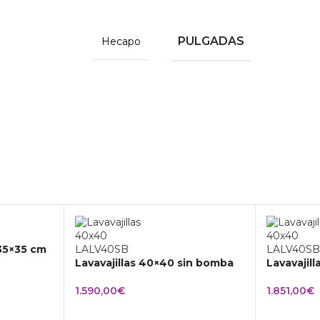
PULGADAS
Hecapo
 35×35 cm
Lavavajillas 40×40 sin bomba
Lavavajil
1.590,00
€
1.851,00
€