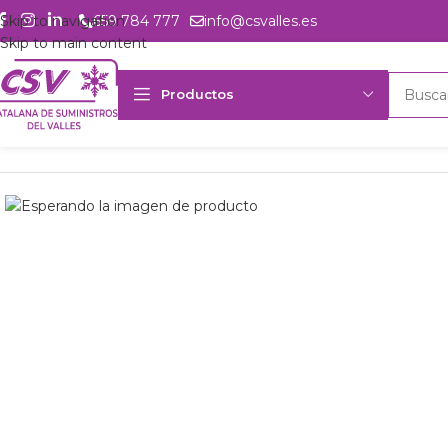
Skip to navigation
659 784 777
info@csvalles.es
Skip to main content
Productos
Inicio
Productos
csvalles
Comp. semih. 2 et. Bock HGZX7/2110-