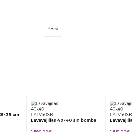
Bock
 35×35 cm
Lavavajillas 40×40 sin bomba
Lavavajil
1.590,00
€
1.851,00
€