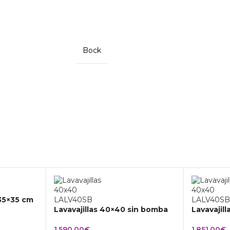
Bock
 35×35 cm
Lavavajillas 40×40 sin bomba
Lavavajil
1.590,00
€
1.851,00
€