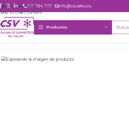
Skip to navigation
659 784 777
info@csvalles.es
Skip to main content
Productos
Inicio
Productos
csvalles
Comp. semih. 2 et. Bock HGZX7/1620-