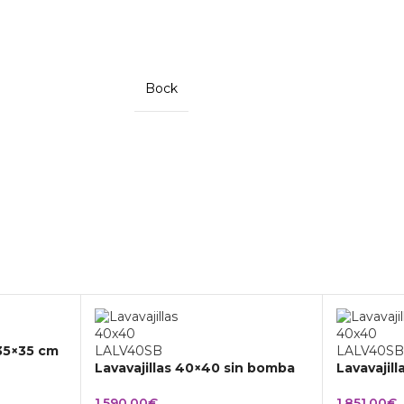
Bock
 35×35 cm
Lavavajillas 40×40 sin bomba
Lavavajil
1.590,00
€
1.851,00
€