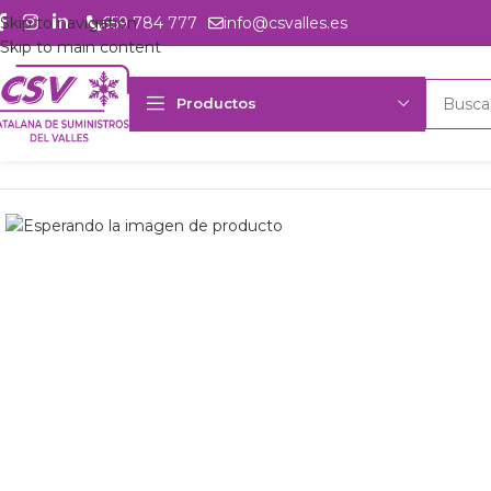
Skip to navigation
659 784 777
info@csvalles.es
Skip to main content
Productos
Inicio
Productos
csvalles
Comp. semih. Bock HGX22e/105-4S C