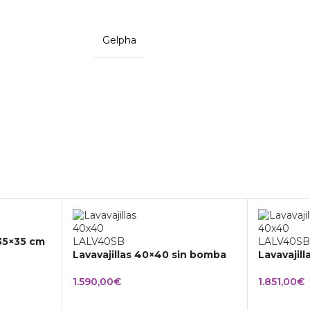
Gelpha
 35×35 cm
Lavavajillas 40×40 sin bomba
Lavavajil
1.590,00
€
1.851,00
€