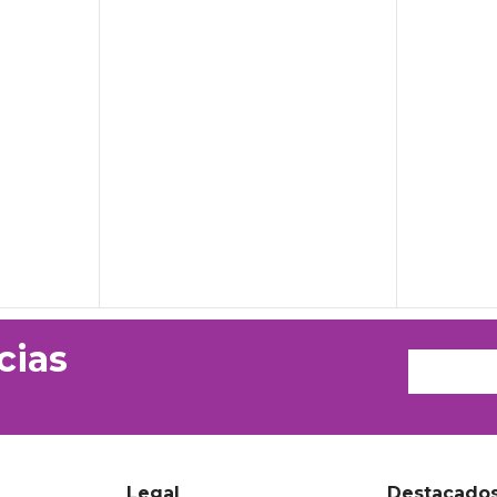
cias
Legal
Destacado