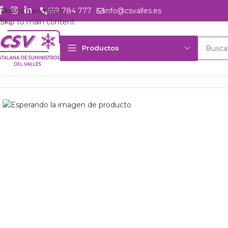
Skip to navigation
659 784 777
info@csvalles.es
Skip to main content
Productos
Inicio
Productos
csvalles
Comp. semih. Gelpha 3L17.2X