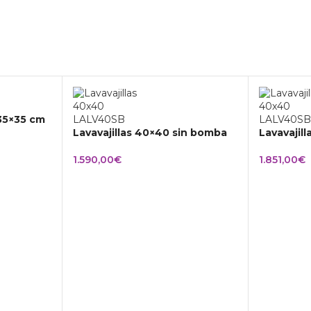
 35×35 cm
Lavavajillas 40×40 sin bomba
Lavavajil
1.590,00
€
1.851,00
€