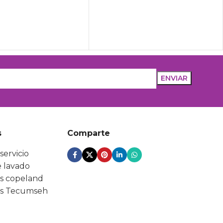
s
Comparte
servicio
 lavado
s copeland
s Tecumseh