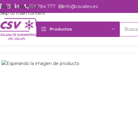
Skip to navigation
659 784 777
info@csvalles.es
Skip to main content
Productos
Inicio
Productos
csvalles
U. cond. Embraco UNEU 2155GK 230V