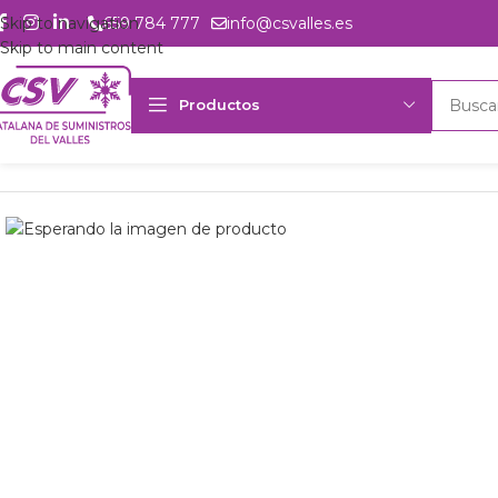
Skip to navigation
659 784 777
info@csvalles.es
Skip to main content
Productos
Inicio
Productos
csvalles
U. cond. Embraco UNEU 2168GK 230V