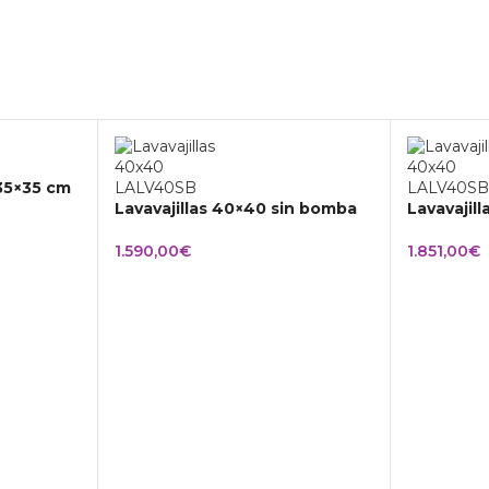
 35×35 cm
Lavavajillas 40×40 sin bomba
Lavavajil
1.590,00
€
1.851,00
€