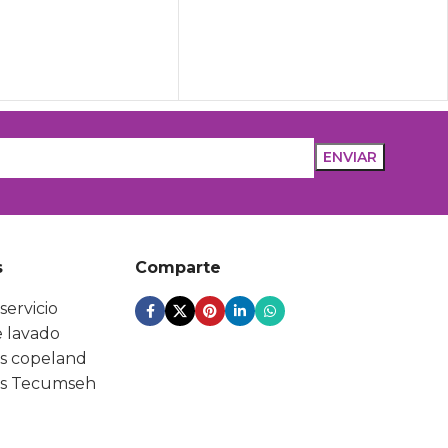
s
Comparte
servicio
 lavado
s copeland
s Tecumseh