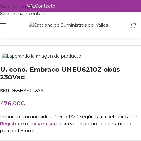
Contacto
Alta profesional
Skip to navigation
Skip to main content
Inicio
Productos
csvalles
U. cond. Embraco UNEU6210Z obús
230Vac
SKU:
668HA9012AA
476,00
€
Impuestos no incluidos. Precio PVP según tarifa del fabricante.
Regístrate
o
inicia sesión
para ver el precio con descuentos
para profesional.