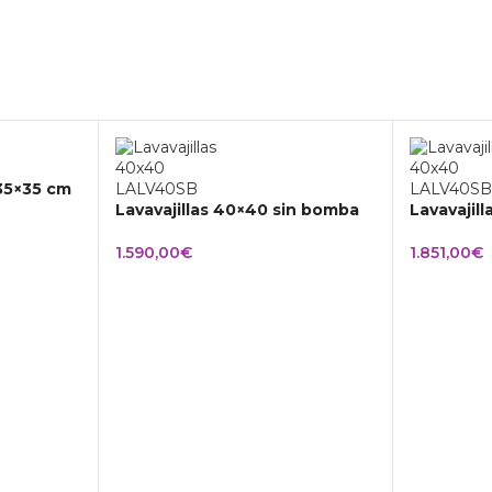
 35×35 cm
Lavavajillas 40×40 sin bomba
Lavavajil
1.590,00
€
1.851,00
€