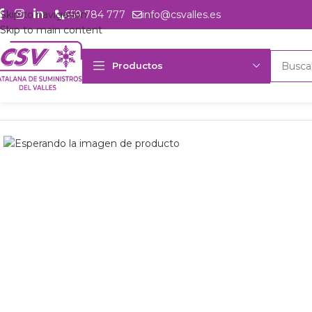
Skip to navigation
659 784 777
info@csvalles.es
Skip to main content
Productos
Inicio
Productos
csvalles
U. cond. Embraco UNEU6187Z obús 2