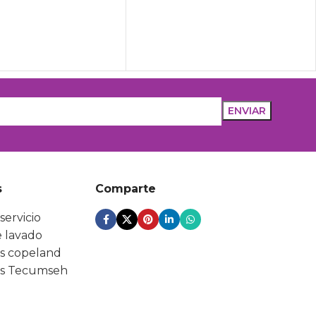
s
Comparte
servicio
 lavado
s copeland
s Tecumseh