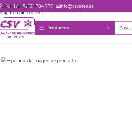
Skip to navigation
659 784 777
info@csvalles.es
Skip to main content
Productos
Inicio
Productos
csvalles
U. cond. LUHF Silensys SILAG2519Z 4