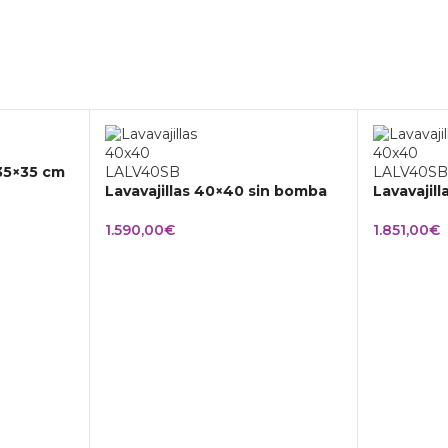
 35×35 cm
Lavavajillas 40×40 sin bomba
Lavavajil
1.590,00
€
1.851,00
€