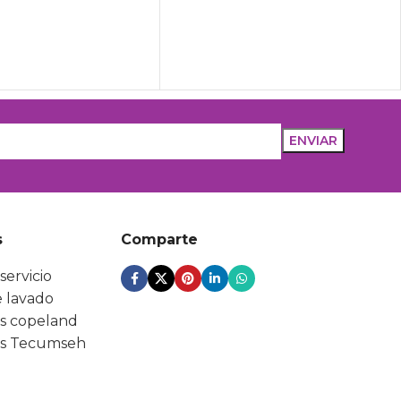
s
Comparte
servicio
 lavado
s copeland
s Tecumseh