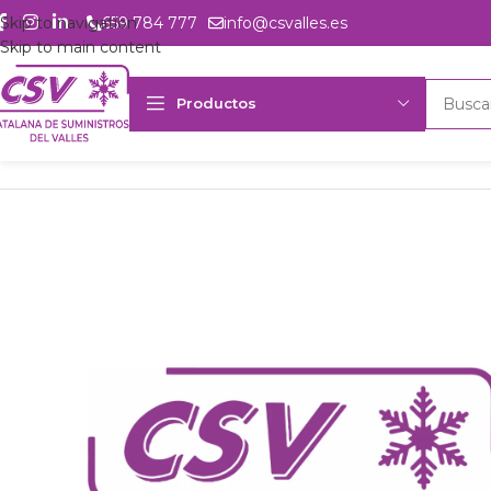
Skip to navigation
659 784 777
info@csvalles.es
Skip to main content
Productos
Inicio
Productos
csvalles
U. cond. mul. Intarcon Sig. MDFVY208