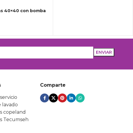
las 40×40 con bomba
s
Comparte
servicio
 lavado
s copeland
s Tecumseh