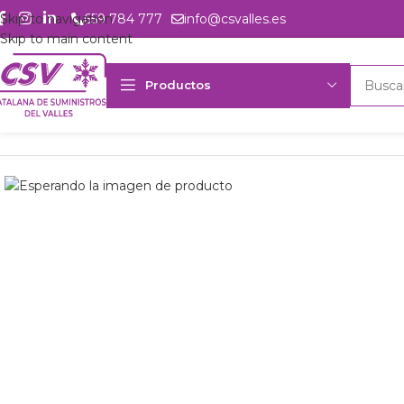
Skip to navigation
659 784 777
info@csvalles.es
Skip to main content
Productos
Inicio
Productos
csvalles
U. cond. Panasonic OCU-CR1000VF8 