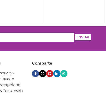
s
Comparte
servicio
 lavado
s copeland
s Tecumseh