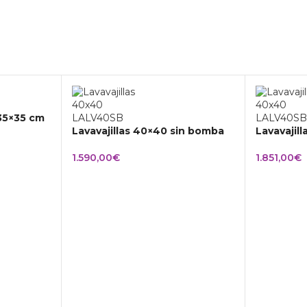
 35×35 cm
Lavavajillas 40×40 sin bomba
Lavavajil
1.590,00
€
1.851,00
€