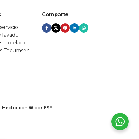
s
Comparte
servicio
 lavado
s copeland
s Tecumseh
-
Hecho con ❤️ por ESF