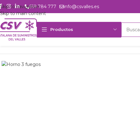
Skip to navigation
659 784 777
info@csvalles.es
Skip to main content
Productos
Inicio
Productos
Hostelería
Cocción
Cocinas con horno
COCINA 