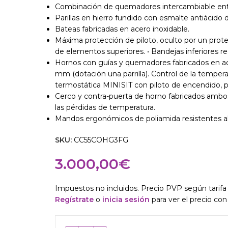
Combinación de quemadores intercambiable entre 
Parillas en hierro fundido con esmalte antiácid
Bateas fabricadas en acero inoxidable.
Máxima protección de piloto, oculto por un prot
de elementos superiores. • Bandejas inferiores r
Hornos con guías y quemadores fabricados en ac
mm (dotación una parrilla). Control de la temperat
termostática MINISIT con piloto de encendido, pe
Cerco y contra-puerta de horno fabricados ambos
las pérdidas de temperatura.
Mandos ergonómicos de poliamida resistentes al
SKU:
CC55COHG3FG
3.000,00
€
Impuestos no incluidos. Precio PVP según tarifa 
Regístrate
o
inicia sesión
para ver el precio con