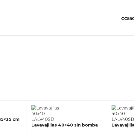
CC55
 35×35 cm
Lavavajillas 40×40 sin bomba
Lavavajil