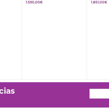
1.590,00
€
1.851,00
€
cias