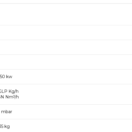
.50 kw
GLP Kg/h
 GN Nm
/h
3
 mbar
35 kg