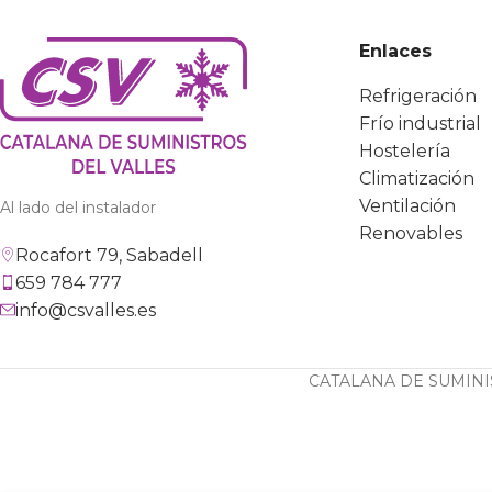
Enlaces
Refrigeración
Frío industrial
Hostelería
Climatización
Ventilación
Al lado del instalador
Renovables
Rocafort 79, Sabadell
659 784 777
info@csvalles.es
CATALANA DE SUMINIS