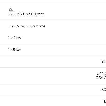
1.205 x 550 x 900 mm
(1 x 6,5 kw) + (2 x 8 kw)
1 x 4 kw
1 x 5 kw
31
2.44 
3.34
50
1