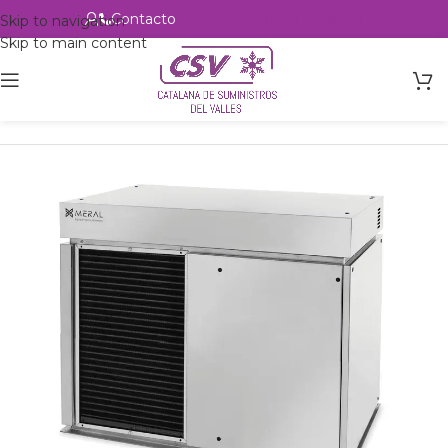
Contacto
Alta profesional
Skip to navigation
Skip to main content
Inicio
Productos
Hostelería
Maquinas de hielo
Hielo Escamas