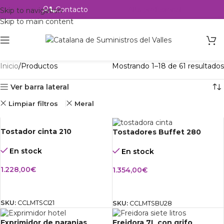
Contacto
Alta profesional
Skip to navigation
Skip to main content
Inicio
Productos
Mostrando 1–18 de 61 resultados
Ver barra lateral
Limpiar filtros
Meral
Tostador cinta 210
Tostadores Buffet 280
En stock
En stock
1.228,00
€
1.354,00
€
AÑADIR AL CARRITO
AÑADIR AL CARRITO
SKU:
CCLMTSCI21
SKU:
CCLMTSBU28
Exprimidor de naranjas
Freidora 7L con grifo