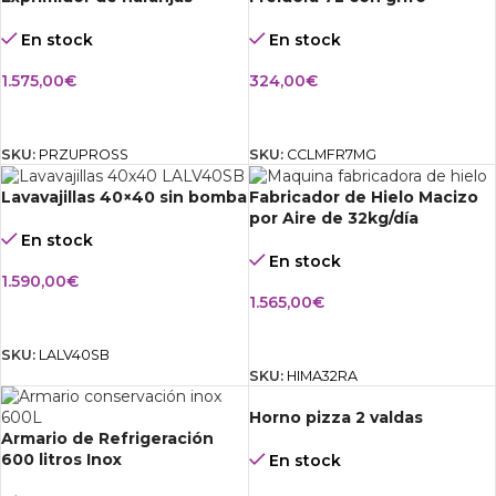
En stock
En stock
1.575,00
€
324,00
€
AÑADIR AL CARRITO
AÑADIR AL CARRITO
SKU:
PRZUPROSS
SKU:
CCLMFR7MG
Lavavajillas 40×40 sin bomba
Fabricador de Hielo Macizo
por Aire de 32kg/día
En stock
En stock
1.590,00
€
1.565,00
€
AÑADIR AL CARRITO
AÑADIR AL CARRITO
SKU:
LALV40SB
SKU:
HIMA32RA
Horno pizza 2 valdas
Armario de Refrigeración
600 litros Inox
En stock