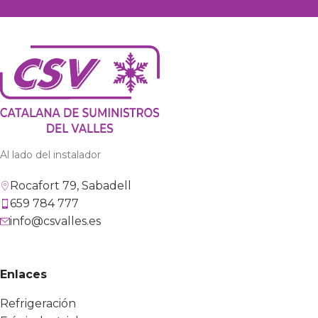
Al lado del instalador
Rocafort 79, Sabadell
659 784 777
info@csvalles.es
Enlaces
Refrigeración