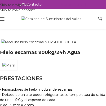
Contacto
Alta profesional
Skip to navigation
Skip to main content
Inicio
Productos
Hostelería
Maquinas de hielo
Hielo Escamas
Hielo escamas 900kg/24h Agua
PRESTACIONES
• Fabricadores de hielo modular de escamas.
• Dotado de un alto poder refrigerante: su temperatura de salida
de unos -5ºC y el espesor de cada
e de 1,5 mm a 2 mm.