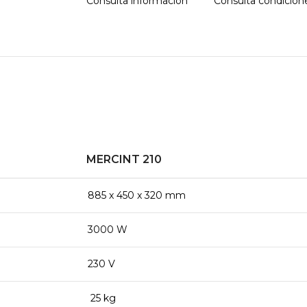
Consulta información
Consulta condicion
MERCINT 210
885 x 450 x 320 mm
3000 W
230 V
25 kg