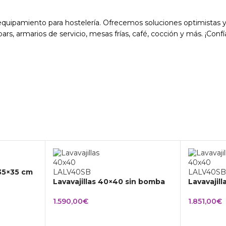
quipamiento para hostelería. Ofrecemos soluciones optimistas y
rs, armarios de servicio, mesas frías, café, cocción y más. ¡Confí
 35×35 cm
Lavavajillas 40×40 sin bomba
Lavavajil
1.590,00
€
1.851,00
€