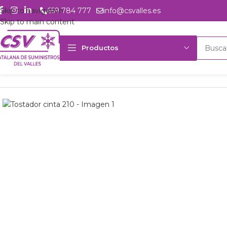
Skip to navigation
659 784 777
info@csvalles.es
Skip to main content
Productos
Inicio
Productos
Hostelería
Preparación
Tostador cinta 210