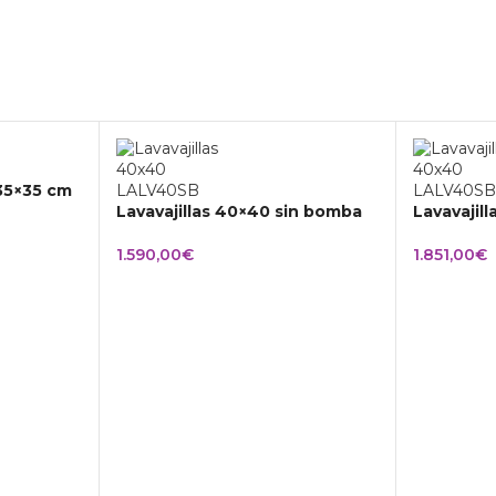
 35×35 cm
Lavavajillas 40×40 sin bomba
Lavavajil
1.590,00
€
1.851,00
€