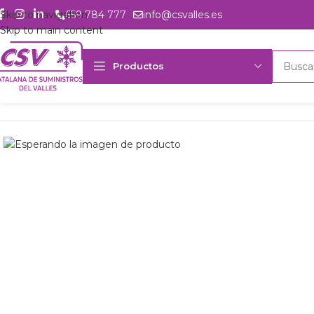
Skip to navigation
659 784 777
info@csvalles.es
Skip to main content
Productos
Inicio
Productos
Intercambio
Aeroevap. mural Frimetal MRL-1