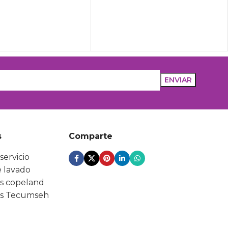
s
Comparte
servicio
 lavado
s copeland
s Tecumseh