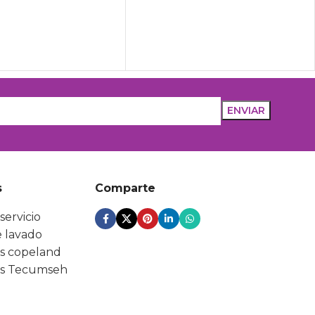
s
Comparte
servicio
 lavado
s copeland
s Tecumseh