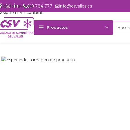
Skip to navigation
659 784 777
info@csvalles.es
Skip to main content
Productos
Inicio
Productos
Intercambio
Aeroevap. mural Frimetal MRL-2