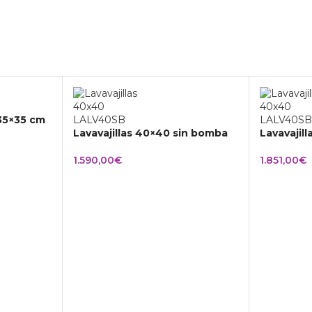
 35×35 cm
Lavavajillas 40×40 sin bomba
Lavavajil
1.590,00
€
1.851,00
€