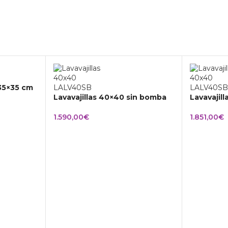
 35×35 cm
Lavavajillas 40×40 sin bomba
Lavavajil
1.590,00
€
1.851,00
€