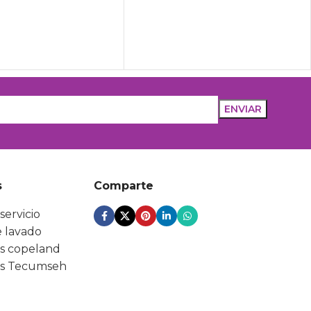
s
Comparte
servicio
 lavado
s copeland
s Tecumseh