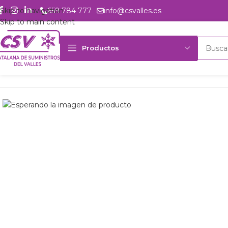
Skip to navigation
659 784 777
info@csvalles.es
Skip to main content
Productos
Inicio
Productos
Intercambio
Aeroevap. mural Frimetal MRX-2