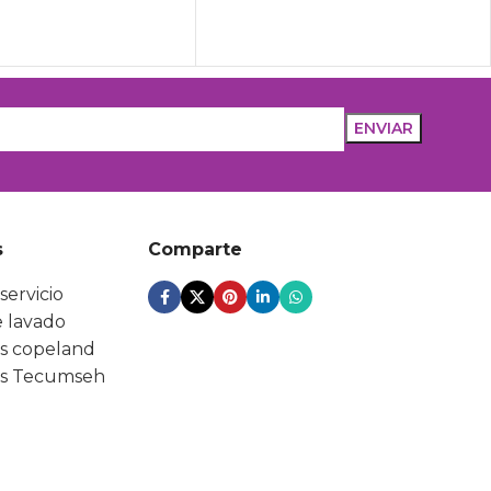
s
Comparte
servicio
 lavado
s copeland
s Tecumseh