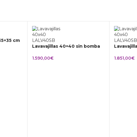
 35×35 cm
Lavavajillas 40×40 sin bomba
Lavavajil
1.590,00
€
1.851,00
€