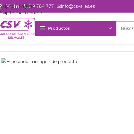
Skip to navigation
659 784 777
info@csvalles.es
Skip to main content
Productos
Inicio
Productos
Intercambio
Condensador Luve SAV6N6420