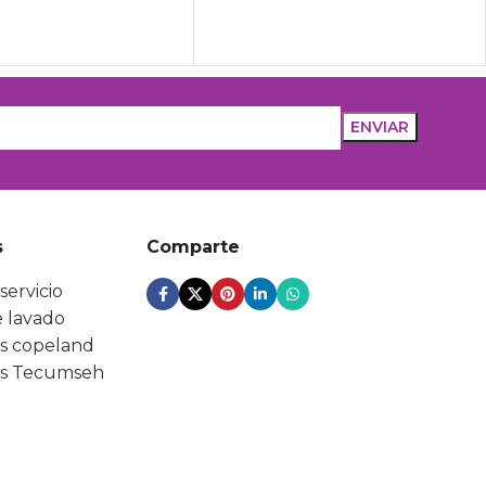
s
Comparte
servicio
 lavado
s copeland
s Tecumseh