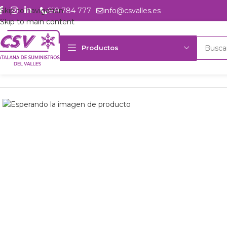
Skip to navigation
659 784 777
info@csvalles.es
Skip to main content
Productos
Inicio
Productos
Intercambio
Condensador Luve SAV6N6421