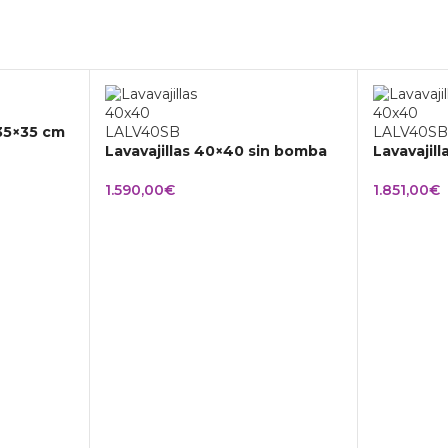
 35×35 cm
Lavavajillas 40×40 sin bomba
Lavavajil
1.590,00
€
1.851,00
€