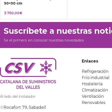
50×50 cm
3.750,00
€
Suscríbete a nuestras noti
Se el primero en conocer nuestras novedades
Enlaces
Refrigeración
Frío industrial
Hostelería
Climatización
Ventilación
Al lado del instalador
Renovables
Rocafort 79, Sabadell