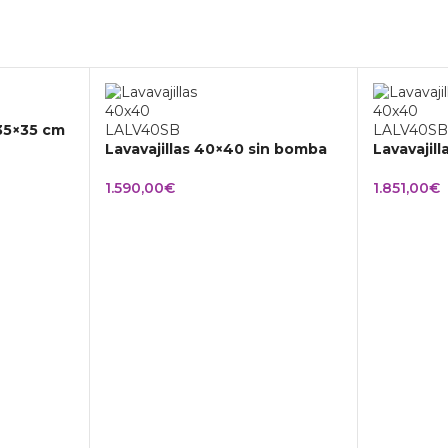
 35×35 cm
Lavavajillas 40×40 sin bomba
Lavavajil
1.590,00
€
1.851,00
€