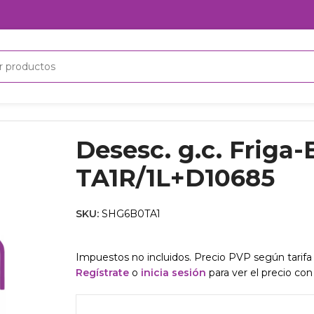
+D10685
Desesc. g.c. Friga
TA1R/1L+D10685
SKU:
SHG6B0TA1
Impuestos no incluidos. Precio PVP según tarifa 
Regístrate
o
inicia sesión
para ver el precio con