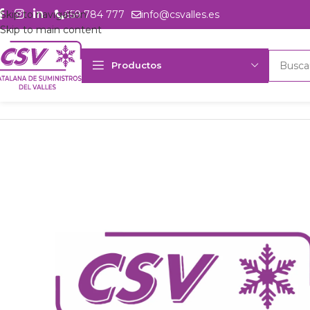
Skip to navigation
659 784 777
info@csvalles.es
Skip to main content
Productos
Inicio
Productos
Intercambio
Desesc. g.c. Friga-Bohn TA1R/1L