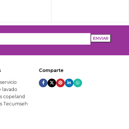
s
Comparte
servicio
 lavado
s copeland
s Tecumseh