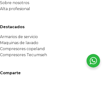
Sobre nosotros
Alta profesional
Destacados
Armarios de servicio
Maquinas de lavado
Compresores copeland
Compresores Tecumseh
Comparte
CATALANA DE SUMINISTROS DEL VALLES S.L.
Todos los
derechos reservados 2025 -
Hecho con ❤️ por ESF