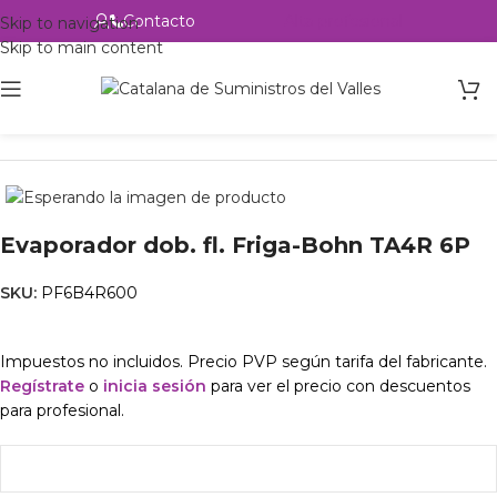
Contacto
Alta profesional
Skip to navigation
Skip to main content
Inicio
Productos
Intercambio
Evaporador dob. fl. Friga-Bohn TA4R 6P
SKU:
PF6B4R600
Impuestos no incluidos. Precio PVP según tarifa del fabricante.
Regístrate
o
inicia sesión
para ver el precio con descuentos
para profesional.