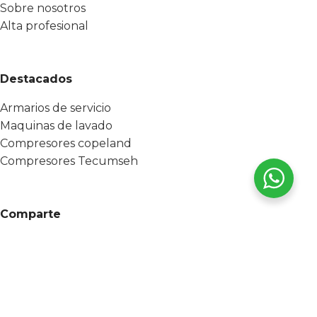
Sobre nosotros
Alta profesional
Destacados
Armarios de servicio
Maquinas de lavado
Compresores copeland
Compresores Tecumseh
Comparte
CATALANA DE SUMINISTROS DEL VALLES S.L.
Todos los
derechos reservados 2025 -
Hecho con ❤️ por ESF