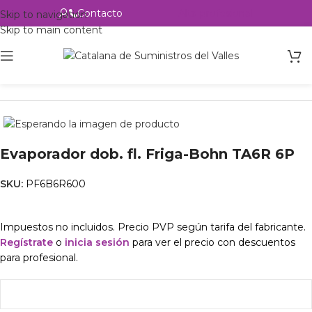
Contacto
Alta profesional
Skip to navigation
Skip to main content
Inicio
Productos
Intercambio
Evaporador dob. fl. Friga-Bohn TA6R 6P
SKU:
PF6B6R600
Impuestos no incluidos. Precio PVP según tarifa del fabricante.
Regístrate
o
inicia sesión
para ver el precio con descuentos
para profesional.