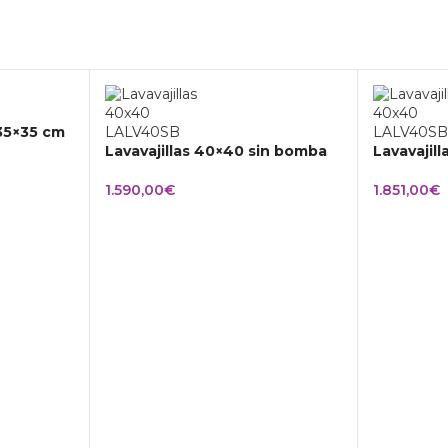
 35×35 cm
Lavavajillas 40×40 sin bomba
Lavavajil
1.590,00
€
1.851,00
€