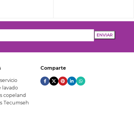
s
Comparte
servicio
 lavado
s copeland
s Tecumseh