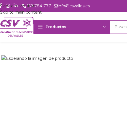
Skip to navigation
659 784 777
info@csvalles.es
Skip to main content
Productos
Inicio
Productos
Intercambio
Evaporador Frimetal FRL-160-E