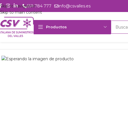
Skip to navigation
659 784 777
info@csvalles.es
Skip to main content
Productos
Inicio
Productos
Intercambio
Evaporador Frimetal FRL-195-E