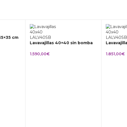
 35×35 cm
Lavavajillas 40×40 sin bomba
Lavavajil
1.590,00
€
1.851,00
€