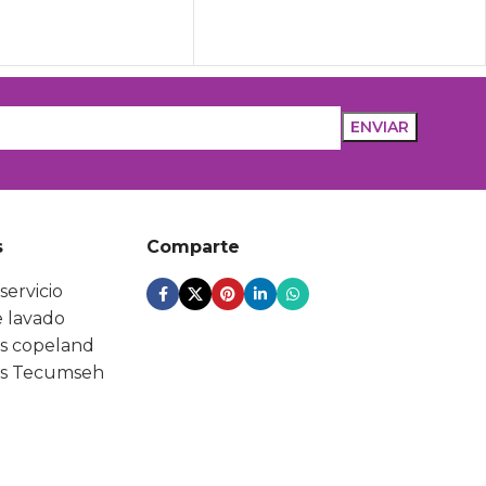
s
Comparte
servicio
 lavado
s copeland
s Tecumseh