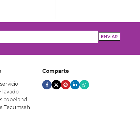
s
Comparte
servicio
 lavado
s copeland
s Tecumseh