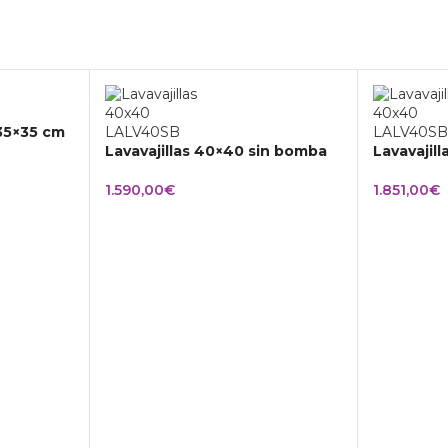
 35×35 cm
Lavavajillas 40×40 sin bomba
Lavavajil
1.590,00
€
1.851,00
€