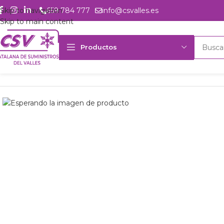
Skip to navigation
659 784 777
info@csvalles.es
Skip to main content
Productos
Inicio
Productos
Intercambio
Evaporador Frimetal FRM-500