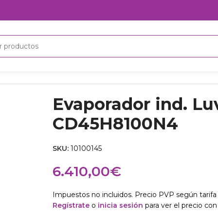
rador ind. Luve CD45H8100N4
Evaporador ind. Lu
CD45H8100N4
SKU:
10100145
6.410,00
€
Impuestos no incluidos. Precio PVP según tarifa 
Regístrate
o
inicia sesión
para ver el precio con