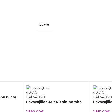
Lu-ve
 35×35 cm
Lavavajillas 40×40 sin bomba
Lavavajil
1.590,00
€
1.851,00
€