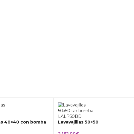
las 40×40 con bomba
Lavavajillas 50×50
2.132,00
€