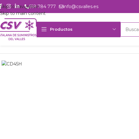
Skip to navigation
659 784 777
info@csvalles.es
Skip to main content
Productos
Inicio
Productos
Intercambio
Evaporadores Aire Forzado
Evapo