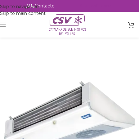
Contacto
Alta profesional
Skip to navigation
Skip to main content
Inicio
Productos
Intercambio
Evaporadores Aire Forzado