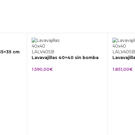
 35×35 cm
Lavavajillas 40×40 sin bomba
Lavavajil
1.590,00
€
1.851,00
€