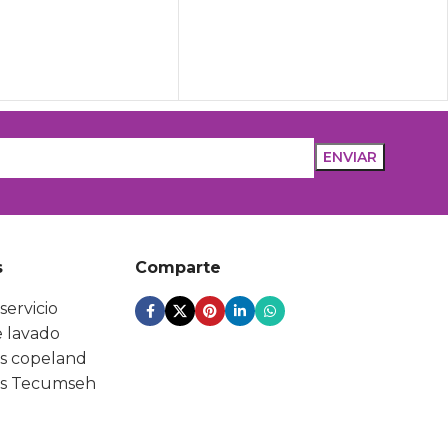
s
Comparte
servicio
 lavado
s copeland
s Tecumseh