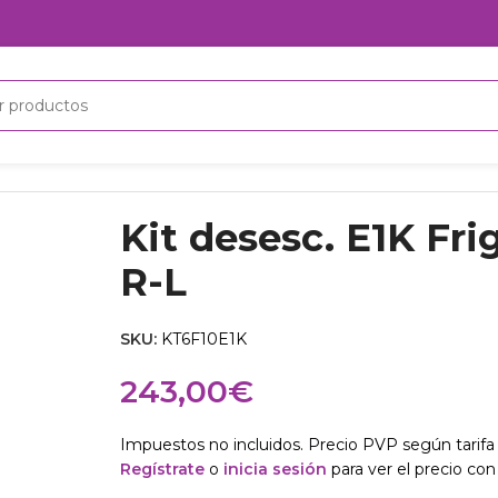
 R-L
Kit desesc. E1K Fr
R-L
SKU:
KT6F10E1K
243,00
€
Impuestos no incluidos. Precio PVP según tarifa 
Regístrate
o
inicia sesión
para ver el precio con