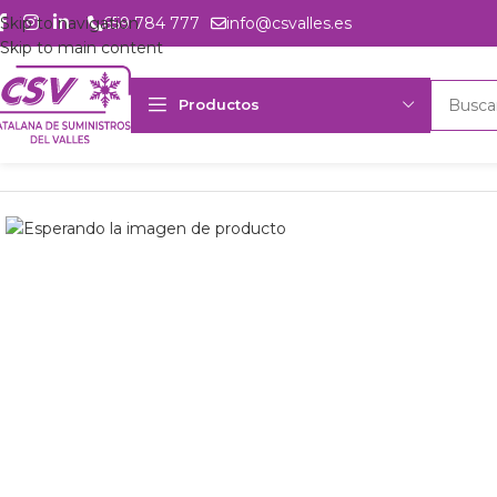
Skip to navigation
659 784 777
info@csvalles.es
Skip to main content
Productos
Inicio
Productos
Intercambio
Kit desesc. E1K Friga-Bohn NTA 1