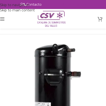
Contacto
Alta profesional
Skip to navigation
Skip to main content
Inicio
Productos
Refrigeración
Compresores
Danfoss