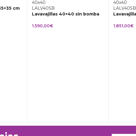
 35×35 cm
Lavavajillas 40×40 sin bomba
Lavavajil
1.590,00
€
1.851,00
€