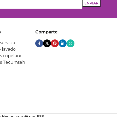
s
Comparte
servicio
 lavado
s copeland
s Tecumseh
-
Hecho con ❤️ por ESF