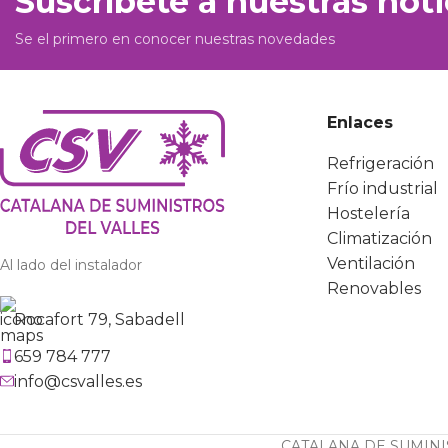
Suscríbete a nuestras noti
Se el primero en conocer nuestras novedades
Enlaces
Refrigeración
Frío industrial
Hostelería
Climatización
Ventilación
Al lado del instalador
Renovables
Rocafort 79, Sabadell
659 784 777
info@csvalles.es
CATALANA DE SUMINIS