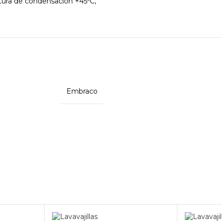
tura de condensación +45ºC,
Embraco