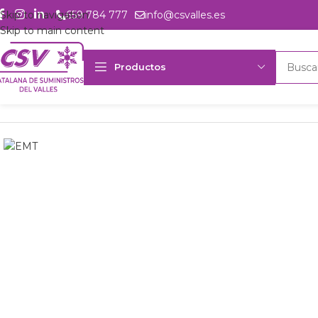
Skip to navigation
659 784 777
info@csvalles.es
Skip to main content
Productos
Inicio
Productos
Refrigeración
Compresores
Embraco
Compres