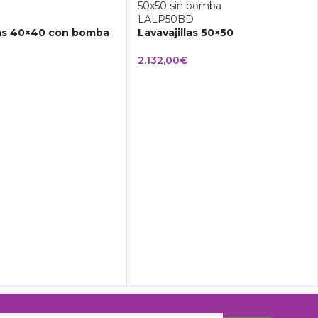
las 40×40 con bomba
Lavavajillas 50×50
2.132,00
€