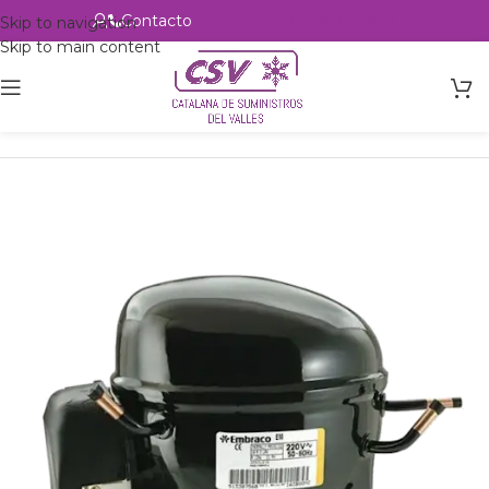
Contacto
Alta profesional
Skip to navigation
Skip to main content
Inicio
Productos
Refrigeración
Compresores
Embraco