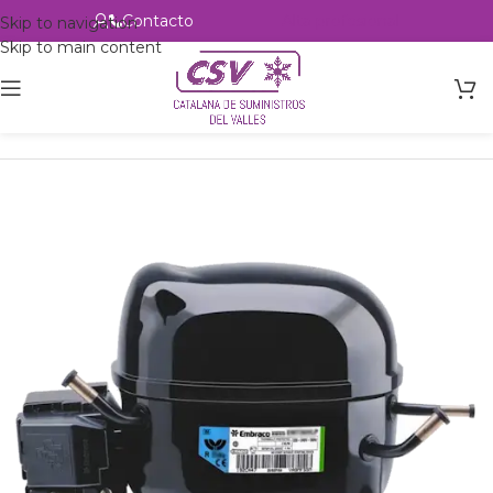
Contacto
Alta profesional
Skip to navigation
Skip to main content
Inicio
Productos
Refrigeración
Compresores
Embraco