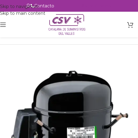
Contacto
Alta profesional
Skip to navigation
Skip to main content
Inicio
Productos
Refrigeración
Compresores
Embraco