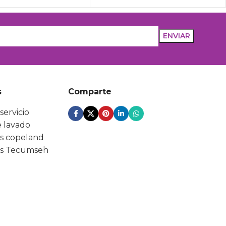
s
Comparte
servicio
 lavado
s copeland
s Tecumseh