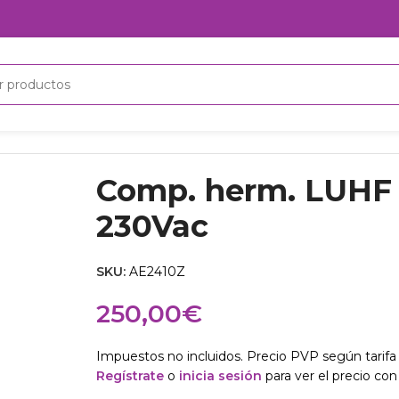
herm. LUHF AE2410Z 230Vac
Comp. herm. LUHF
230Vac
SKU:
AE2410Z
250,00
€
Impuestos no incluidos. Precio PVP según tarifa 
Regístrate
o
inicia sesión
para ver el precio con