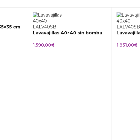
 35×35 cm
Lavavajillas 40×40 sin bomba
Lavavajil
1.590,00
€
1.851,00
€