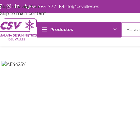
Skip to navigation
659 784 777
info@csvalles.es
Skip to main content
Productos
Inicio
Productos
Refrigeración
Compresores
Tecumseh
Comp. 