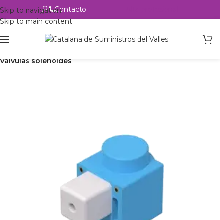
Contacto
Alta profesional
Skip to navigation
Skip to main content
Inicio
Productos
Refrigeración
Control de circuito
Válvulas solenoides