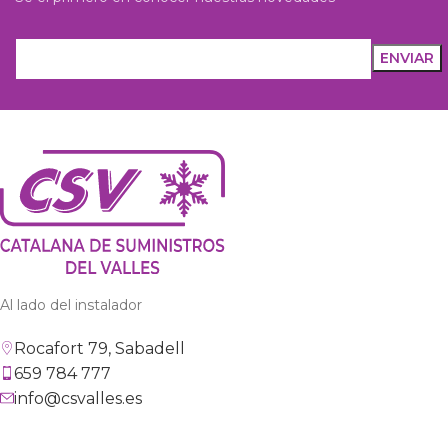
Al lado del instalador
Rocafort 79, Sabadell
659 784 777
info@csvalles.es