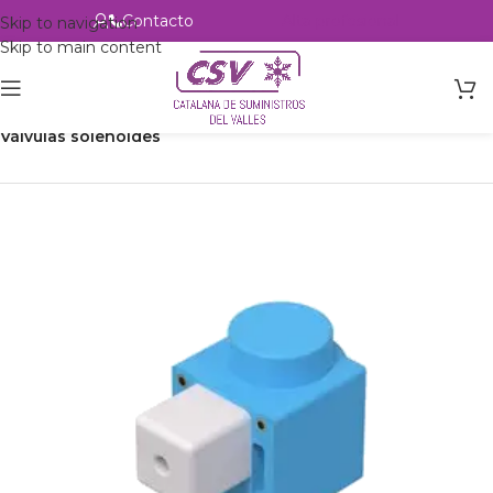
Contacto
Alta profesional
Skip to navigation
Skip to main content
Inicio
Productos
Refrigeración
Control de circuito
Válvulas solenoides