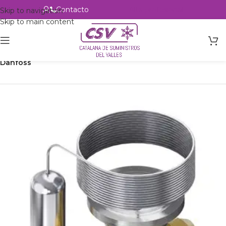
Contacto
Alta profesional
Skip to navigation
Skip to main content
Inicio
Productos
Refrigeración
Control de circuito
Válvulas
Danfoss