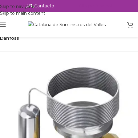
Contacto
Alta profesional
Skip to navigation
Skip to main content
Inicio
Productos
Refrigeración
Control de circuito
Válvulas
Danfoss