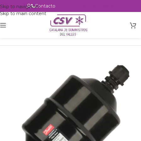
Contacto
Alta profesional
Skip to navigation
Skip to main content
Inicio
Productos
Refrigeración
Filtros
Danfoss