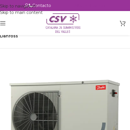
Contacto
Alta profesional
Skip to navigation
Skip to main content
Inicio
Productos
Refrigeración
Unidades Condensadoras
Danfoss