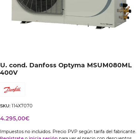
U. cond. Danfoss Optyma MSUM080ML
400V
SKU:
114X7070
4.295,00
€
Impuestos no incluidos. Precio PVP según tarifa del fabricante.
Regístrate
o
inicia sesión
para ver el precio con descuentos