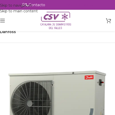
Contacto
Alta profesional
Skip to navigation
Skip to main content
Inicio
Productos
Refrigeración
Unidades Condensadoras
Danfoss