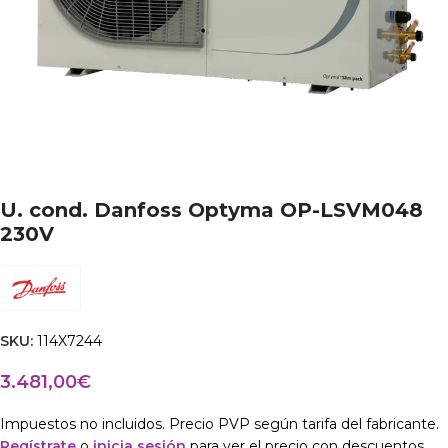
U. cond. Danfoss Optyma OP-LSVM048
230V
SKU:
114X7244
3.481,00
€
Impuestos no incluidos. Precio PVP según tarifa del fabricante.
Regístrate
o
inicia sesión
para ver el precio con descuentos