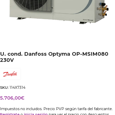
U. cond. Danfoss Optyma OP-MSIM080
230V
SKU:
114X7314
5.706,00
€
Impuestos no incluidos. Precio PVP según tarifa del fabricante.
Regístrate
o
inicia sesión
para ver el precio con descuentos