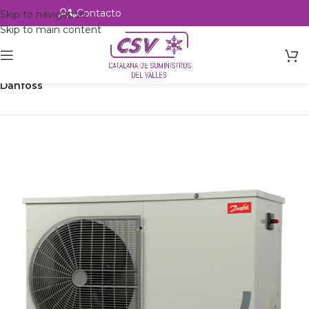
Contacto
Alta profesional
Skip to navigation
Skip to main content
Inicio
Productos
Refrigeración
Unidades Condensadoras
Danfoss